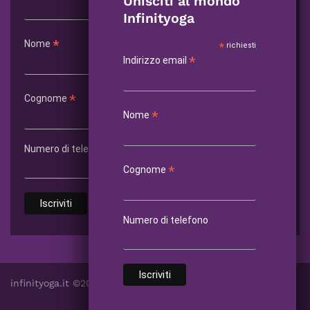
Unisciti al mondo
Infinityoga
*
Nome
*
richiesti
*
Indirizzo email
*
Cognome
*
Nome
Numero di telefono
*
Cognome
Numero di telefono
infinityoga.it ©2025 | PIVA IT
0
416484024
3