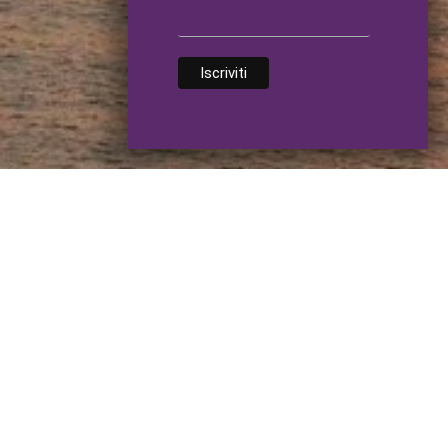
Contatti
Infinityoga
Furlani Luisa
via Biron 102
Villa Zileri
36050 Monteviale VICENZA