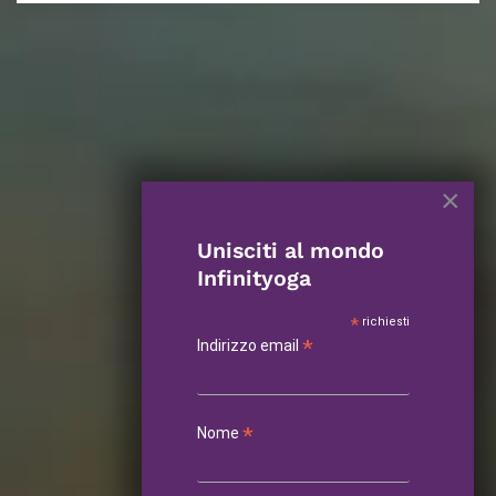
×
Unisciti al mondo
Infinityoga
*
richiesti
*
Indirizzo email
*
Nome