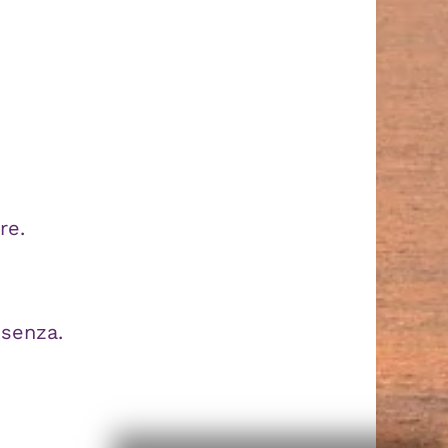
re.
esenza.