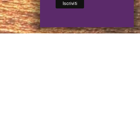
Iscriviti alla Newsletter
*
richiesti
*
Indirizzo email
Glossario