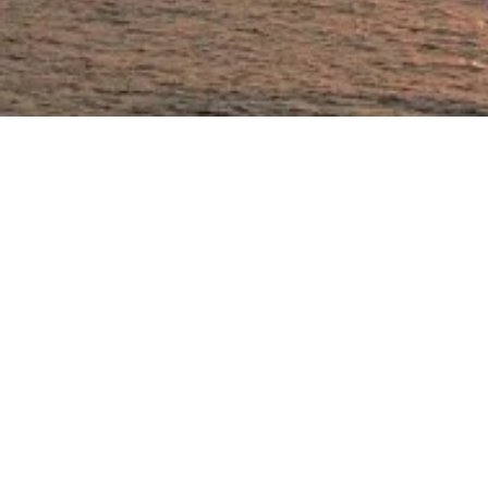
Lo Yo
Contatti
All’int