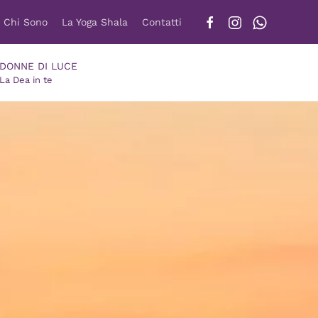
Chi Sono
La Yoga Shala
Contatti
DONNE DI LUCE
La Dea in te