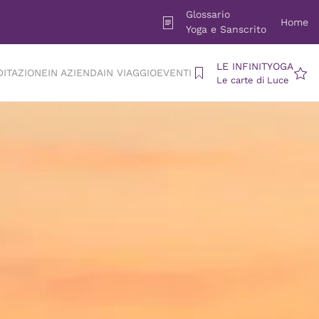
Glossario
Home
Yoga e Sanscrito
LE INFINITYOGA
DITAZIONE
IN AZIENDA
IN VIAGGIO
EVENTI
Le carte di Luce