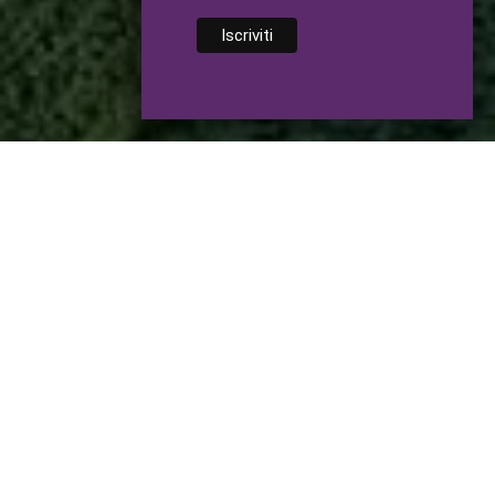
Contatti
Infinityoga
Furlani Luisa
via Biron 102
Villa Zileri
36050 Monteviale VICENZA
348 32 42 076
info@infinityoga.it