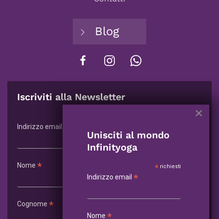
Blog
Iscriviti alla Newsletter
×
*
richiesti
*
Indirizzo email
Unisciti al mondo
Infinityoga
*
Nome
*
richiesti
*
Indirizzo email
*
Cognome
*
Nome